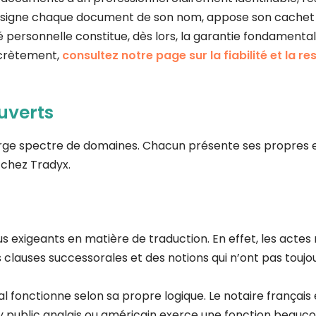
é signe chaque document de son nom, appose son cachet of
té personnelle constitue, dès lors, la garantie fondamentale
ncrètement,
consultez notre page sur la fiabilité et la 
uverts
 large spectre de domaines. Chacun présente ses propres
s chez Tradyx.
plus exigeants en matière de traduction. En effet, les acte
 clauses successorales et des notions qui n’ont pas toujo
l fonctionne selon sa propre logique. Le notaire français e
ary public anglais ou américain exerce une fonction beauco