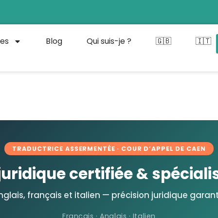
ces
Blog
Qui suis-je ?
🇬🇧
🇮🇹
TRADUCTRICE ASSERMENTÉE · COUR D’APPEL DE CAEN
uridique certifiée & spécial
glais, français et italien — précision juridique garan
Français · Anglais · Italien