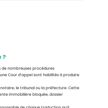
e ?
 dans de nombreuses procédures
e d’une Cour d’appel sont habilités à produire
taire, le tribunal ou la préfecture. Cette
vente immobilière bloquée, dossier
esponsable de chaque traduction qu’il