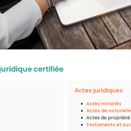
uridique certifiée
Actes juridiques
Actes notariés
Actes de notoriété
Actes de propriété
Testaments et suc