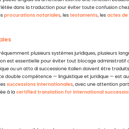
étée dans la traduction pour éviter toute confusion chez l
les
procurations notariales
, les
testaments
, les
actes de
ales
fréquemment plusieurs systèmes juridiques, plusieurs lang
on est essentielle pour éviter tout blocage administratif ou
ue ou un atto di successione italien doivent être tradui
ette double compétence — linguistique et juridique — est a
des
successions internationales
, avec une attention part
iée à la
certified translation for international successio