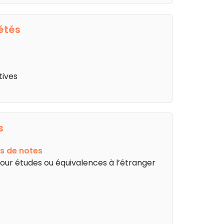
étés
tives
s
s de notes
pour études ou équivalences à l’étranger