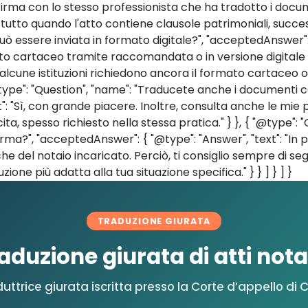
 la firma con lo stesso professionista che ha tradotto i 
tto quando l'atto contiene clausole patrimoniali, success
ò essere inviata in formato digitale?", "acceptedAnswer": { 
o cartaceo tramite raccomandata o in versione digitale
a, alcune istituzioni richiedono ancora il formato cartace
@type": "Question", "name": "Traducete anche i documenti co
: "Sì, con grande piacere. Inoltre, consulta anche le mie p
ita, spesso richiesto nella stessa pratica." } }, { "@type": 
irma?", "acceptedAnswer": { "@type": "Answer", "text": "In pr
che del notaio incaricato. Perciò, ti consiglio sempre di s
one più adatta alla tua situazione specifica." } } ] } ] }
TRADUZIONE GIURATA
aduzione giurata di atti notar
uttrice giurata iscritta presso la Corte d’appello di