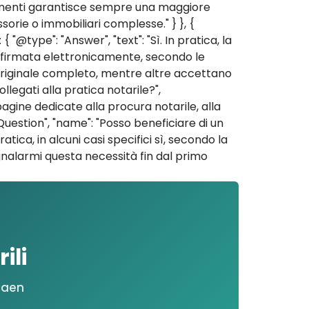
documenti garantisce sempre una maggiore
orie o immobiliari complesse." } }, {
"@type": "Answer", "text": "Sì. In pratica, la
 firmata elettronicamente, secondo le
o originale completo, mentre altre accettano
llegati alla pratica notarile?",
agine dedicate alla procura notarile, alla
"Question", "name": "Posso beneficiare di un
atica, in alcuni casi specifici sì, secondo la
egnalarmi questa necessità fin dal primo
ili
 Caen