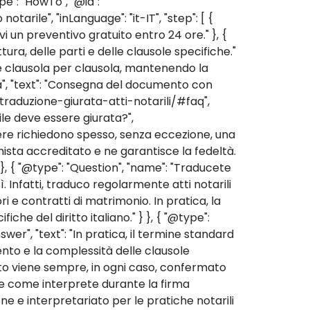
pe": "HowTo", "@id":
arile", "inLanguage": "it-IT", "step": [ {
evi un preventivo gratuito entro 24 ore." }, {
ttura, delle parti e delle clausole specifiche."
one clausola per clausola, mantenendo la
gna", "text": "Consegna del documento con
r/traduzione-giurata-atti-notarili/#faq",
rile deve essere giurata?",
niere richiedono spesso, senza eccezione, una
nista accreditato e ne garantisce la fedeltà.
}, { "@type": "Question", "name": "Traducete
Sì. Infatti, traduco regolarmente atti notarili
i e contratti di matrimonio. In pratica, la
he del diritto italiano." } }, { "@type":
wer", "text": "In pratica, il termine standard
nto e la complessità delle clausole
satto viene sempre, in ogni caso, confermato
che come interprete durante la firma
one e interpretariato per le pratiche notarili