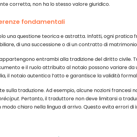
te corretta, non ha lo stesso valore giuridico.
differenze fondamentali
lo una questione teorica e astratta. Infatti, ogni pratica 
biliare, di una successione o di un contratto di matrimonio
o appartengono entrambi alla tradizione del diritto civile.
cumento e il ruolo attribuito al notaio possono variare da un
alia, il notaio autentica l’atto e garantisce la validità form
 sulla traduzione. Ad esempio, alcune nozioni francesi no
préciput
. Pertanto, il traduttore non deve limitarsi a tr
n modo chiaro nella lingua di arrivo. Questo evita errori di