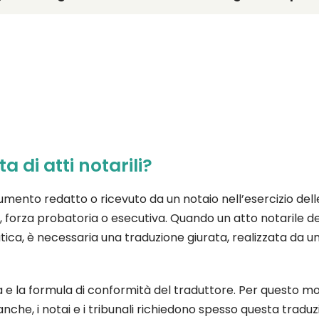
 di atti notarili?
ento redatto o ricevuto da un notaio nell’esercizio delle sue
asi, forza probatoria o esecutiva. Quando un atto notarile d
tica, è necessaria una traduzione giurata, realizzata da u
ma e la formula di conformità del traduttore. Per questo mo
nche, i notai e i tribunali richiedono spesso questa traduzion