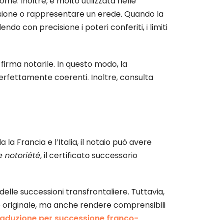
me. Inoltre, è molto utilizzata nelle
ssione o rappresentare un erede. Quando la
do con precisione i poteri conferiti, i limiti
firma notarile. In questo modo, la
erfettamente coerenti. Inoltre, consulta
a Francia e l’Italia, il notaio può avere
 notoriété
, il certificato successorio
delle successioni transfrontaliere. Tuttavia,
sto originale, ma anche rendere comprensibili
raduzione per successione franco-