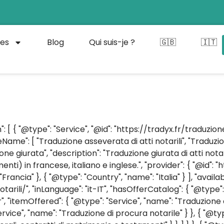
ces
Blog
Qui suis-je ?
🇬🇧
🇮🇹
 [ { "@type": "Service", "@id": "https://tradyx.fr/traduzio
ateName": [ "Traduzione asseverata di atti notarili", "Traduz
zione giurata", "description": "Traduzione giurata di atti no
ti) in francese, italiano e inglese.", "provider": { "@id": "
ancia" }, { "@type": "Country", "name": "Italia" } ], "availableL
arili/", "inLanguage": "it-IT", "hasOfferCatalog": { "@type"
er", "itemOffered": { "@type": "Service", "name": "Traduzion
rvice", "name": "Traduzione di procura notarile" } }, { "@ty