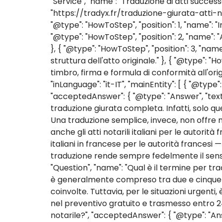
"Service", "name": "Traduzione di atti successo
"https://tradyx.fr/traduzione-giurata-atti-not
"@type": "HowToStep", "position": 1, "name": "In
"@type": "HowToStep", "position": 2, "name": "An
}, { "@type": "HowToStep", "position": 3, "na
struttura dell'atto originale." }, { "@type":
timbro, firma e formula di conformità all'orig
"inLanguage": "it-IT", "mainEntity": [ { "@typ
"acceptedAnswer": { "@type": "Answer", "text"
traduzione giurata completa. Infatti, solo q
Una traduzione semplice, invece, non offre ma
anche gli atti notarili italiani per le autorit
italiani in francese per le autorità francesi 
traduzione rende sempre fedelmente il senso di
"Question", "name": "Qual è il termine per tra
è generalmente compreso tra due e cinque gi
coinvolte. Tuttavia, per le situazioni urgent
nel preventivo gratuito e trasmesso entro 24
notarile?", "acceptedAnswer": { "@type": "Answ