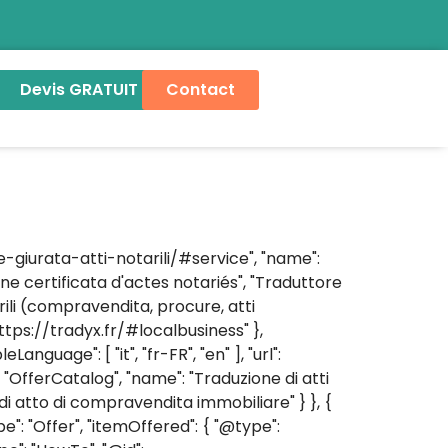
Devis GRATUIT
Contact
ne-giurata-atti-notarili/#service", "name":
ione certificata d'actes notariés", "Traduttore
tarili (compravendita, procure, atti
https://tradyx.fr/#localbusiness" },
anguage": [ "it", "fr-FR", "en" ], "url":
: "OfferCatalog", "name": "Traduzione di atti
e di atto di compravendita immobiliare" } }, {
pe": "Offer", "itemOffered": { "@type":