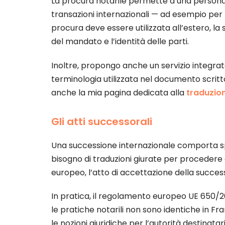
La procura notarile permette a una persona di
transazioni internazionali — ad esempio pe
procura deve essere utilizzata all’estero, la 
del mandato e l’identità delle parti.
Inoltre, propongo anche un servizio integrato
terminologia utilizzata nel documento scrit
anche la mia pagina dedicata alla
traduzion
Gli atti successorali
Una successione internazionale comporta spess
bisogno di traduzioni giurate per procedere c
europeo, l’atto di accettazione della successi
In pratica, il regolamento europeo UE 650/201
le pratiche notarili non sono identiche in Fra
le nozioni giuridiche per l’autorità destinat