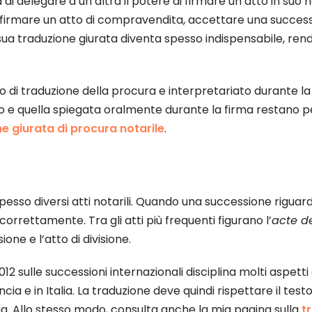
 delegare a un’altra il potere di firmare un atto in suo no
r firmare un atto di compravendita, accettare una succe
sua traduzione giurata diventa spesso indispensabile, renden
 di traduzione della procura e interpretariato durante la 
to e quella spiegata oralmente durante la firma restano p
e giurata di procura notarile
.
o diversi atti notarili. Quando una successione riguarda l
orrettamente. Tra gli atti più frequenti figurano l’
acte de
one e l’atto di divisione.
2 sulle successioni internazionali disciplina molti aspetti 
ncia e in Italia. La traduzione deve quindi rispettare il te
aria. Allo stesso modo, consulta anche la mia pagina sulla
t