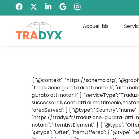
Accueil bis
Servi
{ "@context": "https://schema.org", "@graph":
"Traduzione giurata di atti notarili", "altern
giurato atti notarili" ], "serviceType": "Tradu
successorali, contratti di matrimonio, testamen
"areaServed": [ { "@type": "Country", "name": "Fr
"https://tradyx.fr/traduzione-giurata-atti-not
notarili", "itemListElement": [ { "@type": "Off
"@type": "Offer", "itemOffered": { "@type": "Se