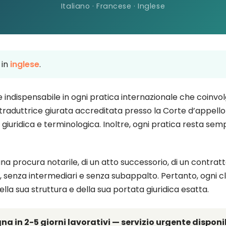
Italiano · Francese · Inglese
 in
inglese
.
re indispensabile in ogni pratica internazionale che coinvol
, traduttrice giurata accreditata presso la Corte d’appello 
 giuridica e terminologica. Inoltre, ogni pratica resta semp
 una procura notarile, di un atto successorio, di un contr
 senza intermediari e senza subappalto. Pertanto, ogni 
della sua struttura e della sua portata giuridica esatta.
a in 2-5 giorni lavorativi — servizio urgente disponib