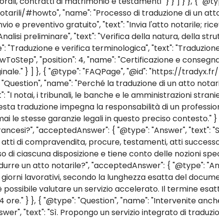
rali, contratti di matrimonio e testamenti" } } ] } }, { "@ty
arili/#howto", "name": "Processo di traduzione di un atto not
vio e preventivo gratuito", "text": "Invia l'atto notarile; ric
alisi preliminare", "text": "Verifica della natura, della stru
me": "Traduzione e verifica terminologica", "text": "Traduzi
 "HowToStep", "position": 4, "name": "Certificazione e conse
inale." } ] }, { "@type": "FAQPage", "@id": "https://tradyx.f
e": "Question", "name": "Perché la traduzione di un atto nota
: "I notai, i tribunali, le banche e le amministrazioni stra
uesta traduzione impegna la responsabilità di un professio
i le stesse garanzie legali in questo preciso contesto." } 
à francesi?", "acceptedAnswer": { "@type": "Answer", "text": "
— atti di compravendita, procure, testamenti, atti successor
 ciascuna disposizione e tiene conto delle nozioni specific
durre un atto notarile?", "acceptedAnswer": { "@type": "Ans
orni lavorativi, secondo la lunghezza esatta del docume
i, è possibile valutare un servizio accelerato. Il termine e
 ore." } }, { "@type": "Question", "name": "Intervenite an
er", "text": "Sì. Propongo un servizio integrato di traduzi