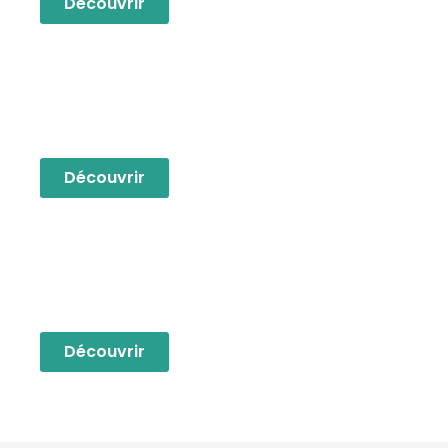
Découvrir
Interprétation
de liaison
Découvrir
Accompagnement
multilingue
Découvrir