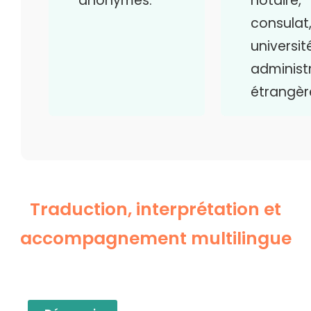
anonymes.
notaire,
consulat
universit
administ
étrangèr
Traduction, interprétation et
accompagnement multilingue
Traduction juridique