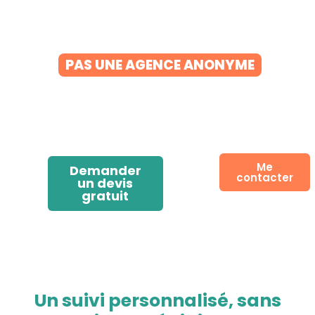
administrations.
UNE TRADUCTRICE ASSERMENTÉE,
PAS UNE AGENCE ANONYME
ASSERMENTÉE PRÈS LA COUR D’APPEL DE CAEN DEPUIS
2014 • PLUS DE 35 ANS D’EXPÉRIENCE
Me
Demander
contacter
un devis
gratuit
Un suivi personnalisé, sans