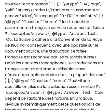
courrier recommandé." } ] }, { "@type": "FAQPage",
"@id": "https://tradyx.fr/traducteur-assermente-
geneve/#faq", "inLanguage": "fr-FR", "mainEntity": [ {
"@type": "Question", "name": "Une traduction
assermentée française est-elle reconnue en Suisse
?", "acceptedAnswer": { "@type": "Answer", "text":
"Oui. La Suisse a adhéré à la Convention de La Haye
de 1961. Par conséquent, avec une apostille sur le
document source, une traduction certifiée
française est reconnue par les autorités suisses.
Dans les cantons francophones, les traductions en
français sont directement utilisables sans
démarche supplémentaire dans la plupart des cas."
} }, { "@type": "Question", "name": "Faut-il une
apostille en plus de la traduction assermentée ?",
"acceptedAnswer": { "@type": "Answer", "text": "Cela
dépend de l'autorité destinataire. En pratique,
j'évalue systématiquement cette question lors de