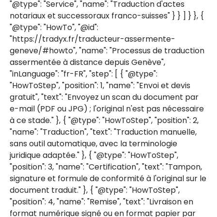
"@type": "Service", "name": "Traduction d'actes
notariaux et successoraux franco-suisses" } } ] } }, {
"@type": "HowTo", "@id":
"https://tradyx.fr/traducteur-assermente-
geneve/#howto", "name": "Processus de traduction
assermentée à distance depuis Genève",
"inLanguage": "fr-FR", "step": [ { "@type":
"HowToStep", "position": 1, "name": "Envoi et devis
gratuit", "text": "Envoyez un scan du document par
e-mail (PDF ou JPG) ; l'original n'est pas nécessaire
à ce stade." }, { "@type": "HowToStep", "position": 2,
"name": "Traduction", "text": "Traduction manuelle,
sans outil automatique, avec la terminologie
juridique adaptée." }, { "@type": "HowToStep",
"position": 3, "name": "Certification", "text": "Tampon,
signature et formule de conformité à l'original sur le
document traduit." }, { "@type": "HowToStep",
"position": 4, "name": "Remise", "text": "Livraison en
format numérique signé ou en format papier par