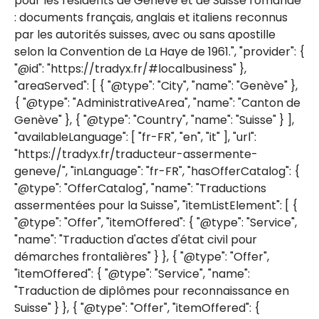
pour les résidents de Genève et de Suisse romande
: documents français, anglais et italiens reconnus
par les autorités suisses, avec ou sans apostille
selon la Convention de La Haye de 1961.", "provider": {
"@id": "https://tradyx.fr/#localbusiness" },
"areaServed": [ { "@type": "City", "name": "Genève" },
{ "@type": "AdministrativeArea", "name": "Canton de
Genève" }, { "@type": "Country", "name": "Suisse" } ],
"availableLanguage": [ "fr-FR", "en", "it" ], "url":
"https://tradyx.fr/traducteur-assermente-
geneve/", "inLanguage": "fr-FR", "hasOfferCatalog": {
"@type": "OfferCatalog", "name": "Traductions
assermentées pour la Suisse", "itemListElement": [ {
"@type": "Offer", "itemOffered": { "@type": "Service",
"name": "Traduction d'actes d'état civil pour
démarches frontalières" } }, { "@type": "Offer",
"itemOffered": { "@type": "Service", "name":
"Traduction de diplômes pour reconnaissance en
Suisse" } }, { "@type": "Offer", "itemOffered": {