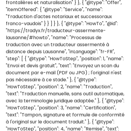
frontalières et naturalisation" } }, { "@type": "Offer",
"itemOffered": { "@type": "Service", "name":
"Traduction d'actes notariaux et successoraux
franco-vaudois" } } ] } }, { "@type": "HowTo", "@id":
"https://tradyx.fr/traducteur-assermente-
lausanne/#howto", "name": "Processus de
traduction avec un traducteur assermenté à
distance depuis Lausanne", "inLanguage": "fr-FR",
"step": [ { "@type": "HowToStep", "position": 1, "name":
"Envoi et devis gratuit", "text": "Envoyez un scan du
document par e-mail (PDF ou JPG) ; l'original n'est
pas nécessaire à ce stade." }, { "@type":
"HowToStep", "position": 2, "name": "Traduction",
"text": "Traduction manuelle, sans outil automatique,
avec la terminologie juridique adaptée." }, { "@type":
"HowToStep", "position": 3, "name": "Certification",
"text": "Tampon, signature et formule de conformité
à l'original sur le document traduit." }, { "@type":
"HowToStep", "position": 4, "name": "Remise", "text":