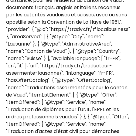
à distance, pour les résidents du canton de Vaud :
documents français, anglais et italiens reconnus
par les autorités vaudoises et suisses, avec ou sans
apostille selon la Convention de La Haye de 1961.",
"provider": { "@id": "https://tradyx.fr/#localbusiness"
}, "areaServed": [ { "@type": "City", "name":
"Lausanne" }, { "@type": "AdministrativeArea",
"name": "Canton de Vaud" }, { "@type": "Country",
"name": "Suisse" } ], "availableLanguage": [ "fr-FR",
"en", "it" ], "url": "https://tradyx.fr/traducteur-
assermente-lausanne/", "inLanguage": "fr-FR",
"hasOfferCatalog": { "@type": "OfferCatalog",
"name": "Traductions assermentées pour le canton
de Vaud", "itemListElement": [ { "@type": "Offer",
"itemOffered": { "@type": "Service", "name":
"Traduction de diplômes pour l'UNIL, l'EPFL et les
ordres professionnels vaudois" } }, { "@type": "Offer",
"itemOffered": { "@type": "Service", "name":
"Traduction d'actes d'état civil pour démarches