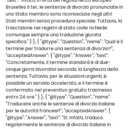
"text": "Infatti, in virtù del regolamento europeo
Bruxelles II ter, le sentenze di divorzio pronunciate in
uno Stato membro sono riconosciute negli altri
Stati membri senza procedura speciale. Tuttavia, la
trascrizione nei registri di stato civile richiede
comunque sempre una traduzione giurata
specifica." } }, { "@type": "Question", "name": "Qual è il
termine per tradurre una sentenza di divorzio?",
"acceptedAnswer": { "@type": "Answer", "text":
"Concretamente, il termine standard è di due-
cinque giorni lavorativi secondo la lunghezza della
sentenza. Tuttavia, per le situazioni urgenti, è
possibile un servizio accelerato, e il termine è
confermato nel preventivo gratuito trasmesso
entro 24 ore." } }, { "@type": "Question", "name":
"Traducete anche le sentenze di divorzio italiane
per le autorità francesi?", "acceptedAnswer": {
"@type": "Answer", "text": "Sì. Infatti, traduco
regolarmente le sentenze di divorzio italiane in