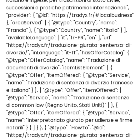
italiano e inglese, per trascrizioni di stato civile,
successioni e pratiche patrimoniali internazionali.",
"provider": { "@id": "https://tradyx.fr/#localbusiness"
}, "areaServed": [ { "@type": "Country", "name":
"Francia" }, { "@type": "Country", "name": "Italia" } ],
"availableLanguage": [ "it", "fr-FR", "en" ], "url":
"https://tradyx.fr/traduzione-giurata-sentenza-di-
divorzio/", "inLanguage": "it-IT", "hasOfferCatalog": {
"@type": "OfferCatalog", "name": "Traduzione di
documenti di divorzio", "itemListElement": [ {
"@type": "Offer", "itemOffered": { "@type": "Service",
"name": "Traduzione di sentenza di divorzio francese
e italiana" } }, { "@type": "Offer", "itemOffered": {
"@type": "Service", "name": "Traduzione di sentenze
di common law (Regno Unito, Stati Uniti)" } }, {
"@type": "Offer", "itemOffered": { "@type": "Service",
"name": "Interpretariato giurato per udienze e firme
notarili" } } ] } }, { "@type": "HowTo", "@id":
"https://tradyx.fr/traduzione-giurata-sentenza-di-