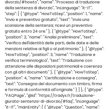
divorzio/#howto", "name": "Processo di traduzione
della sentenza di divorzio", "inLanguage": "it-IT",
"step": [ { "@type": "HowToStep", "position": 1, "name":
"Invio e preventivo gratuito", "text": "Invia una
scansione della sentenza; ricevi un preventivo
gratuito entro 24 ore." }, { "@type": "HowToStep",
"position": 2, "name": "Analisi preliminare", "text":
"Verifica dell'identità delle parti, delle date e delle
menzioni relative ai figli o al patrimonio." }, { "@type":
"HowToStep", "position": 3, "name": "Traduzione e
verifica terminologica", "text": "Traduzione con
attenzione alle disposizioni patrimoniali e coerenza
con gli altri documenti." }, { "@type": "HowToStep",
"position": 4, "name": "Certificazione e consegna",
"text": "Consegna del documento con timbro, firma
e formula di conformità all'originale." } ] }, { "@type":
"FAQPage", "@id": "https://tradyx.fr/traduzione-
giurata-sentenza-di-divorzio/#faq", "inLanguage":
"it-IT", "mainEntity": [ { "@type": "Question", "name":