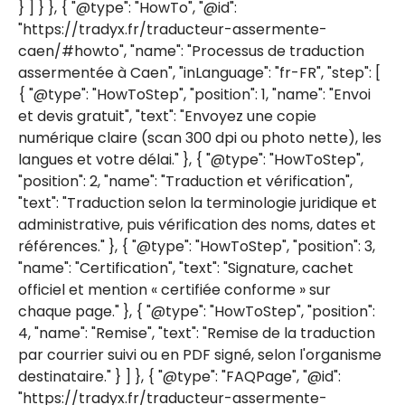
} ] } }, { "@type": "HowTo", "@id":
"https://tradyx.fr/traducteur-assermente-
caen/#howto", "name": "Processus de traduction
assermentée à Caen", "inLanguage": "fr-FR", "step": [
{ "@type": "HowToStep", "position": 1, "name": "Envoi
et devis gratuit", "text": "Envoyez une copie
numérique claire (scan 300 dpi ou photo nette), les
langues et votre délai." }, { "@type": "HowToStep",
"position": 2, "name": "Traduction et vérification",
"text": "Traduction selon la terminologie juridique et
administrative, puis vérification des noms, dates et
références." }, { "@type": "HowToStep", "position": 3,
"name": "Certification", "text": "Signature, cachet
officiel et mention « certifiée conforme » sur
chaque page." }, { "@type": "HowToStep", "position":
4, "name": "Remise", "text": "Remise de la traduction
par courrier suivi ou en PDF signé, selon l'organisme
destinataire." } ] }, { "@type": "FAQPage", "@id":
"https://tradyx.fr/traducteur-assermente-