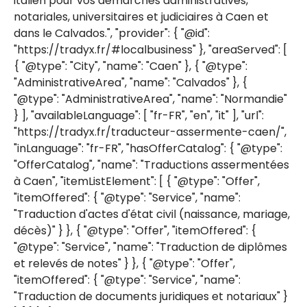
italien pour vos démarches administratives,
notariales, universitaires et judiciaires à Caen et
dans le Calvados.", "provider": { "@id":
"https://tradyx.fr/#localbusiness" }, "areaServed": [
{ "@type": "City", "name": "Caen" }, { "@type":
"AdministrativeArea", "name": "Calvados" }, {
"@type": "AdministrativeArea", "name": "Normandie"
} ], "availableLanguage": [ "fr-FR", "en", "it" ], "url":
"https://tradyx.fr/traducteur-assermente-caen/",
"inLanguage": "fr-FR", "hasOfferCatalog": { "@type":
"OfferCatalog", "name": "Traductions assermentées
à Caen", "itemListElement": [ { "@type": "Offer",
"itemOffered": { "@type": "Service", "name":
"Traduction d'actes d'état civil (naissance, mariage,
décès)" } }, { "@type": "Offer", "itemOffered": {
"@type": "Service", "name": "Traduction de diplômes
et relevés de notes" } }, { "@type": "Offer",
"itemOffered": { "@type": "Service", "name":
"Traduction de documents juridiques et notariaux" }