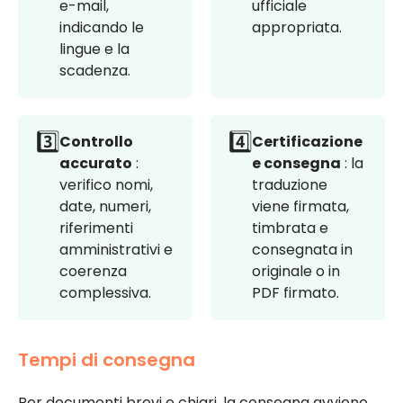
e-mail,
ufficiale
indicando le
appropriata.
lingue e la
scadenza.
3️⃣
4️⃣
Controllo
Certificazione
accurato
:
e consegna
: la
verifico nomi,
traduzione
date, numeri,
viene firmata,
riferimenti
timbrata e
amministrativi e
consegnata in
coerenza
originale o in
complessiva.
PDF firmato.
Tempi di consegna
Per documenti brevi e chiari, la consegna avviene