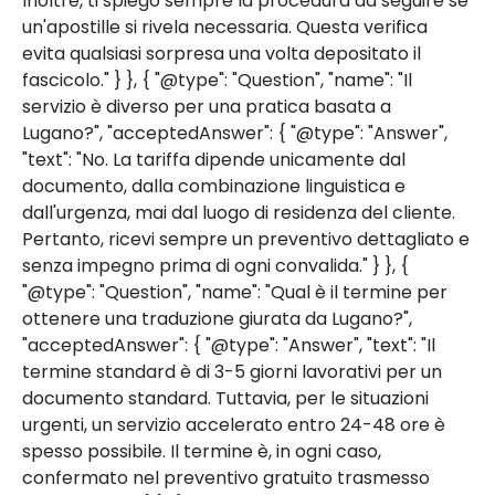
Inoltre, ti spiego sempre la procedura da seguire se
un'apostille si rivela necessaria. Questa verifica
evita qualsiasi sorpresa una volta depositato il
fascicolo." } }, { "@type": "Question", "name": "Il
servizio è diverso per una pratica basata a
Lugano?", "acceptedAnswer": { "@type": "Answer",
"text": "No. La tariffa dipende unicamente dal
documento, dalla combinazione linguistica e
dall'urgenza, mai dal luogo di residenza del cliente.
Pertanto, ricevi sempre un preventivo dettagliato e
senza impegno prima di ogni convalida." } }, {
"@type": "Question", "name": "Qual è il termine per
ottenere una traduzione giurata da Lugano?",
"acceptedAnswer": { "@type": "Answer", "text": "Il
termine standard è di 3-5 giorni lavorativi per un
documento standard. Tuttavia, per le situazioni
urgenti, un servizio accelerato entro 24-48 ore è
spesso possibile. Il termine è, in ogni caso,
confermato nel preventivo gratuito trasmesso