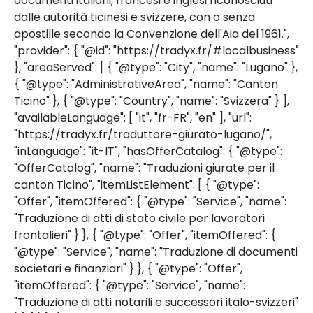
documenti italiani, francesi e inglesi riconosciuti
dalle autorità ticinesi e svizzere, con o senza
apostille secondo la Convenzione dell'Aia del 1961.",
"provider": { "@id": "https://tradyx.fr/#localbusiness"
}, "areaServed": [ { "@type": "City", "name": "Lugano" },
{ "@type": "AdministrativeArea", "name": "Canton
Ticino" }, { "@type": "Country", "name": "Svizzera" } ],
"availableLanguage": [ "it", "fr-FR", "en" ], "url":
"https://tradyx.fr/traduttore-giurato-lugano/",
"inLanguage": "it-IT", "hasOfferCatalog": { "@type":
"OfferCatalog", "name": "Traduzioni giurate per il
canton Ticino", "itemListElement": [ { "@type":
"Offer", "itemOffered": { "@type": "Service", "name":
"Traduzione di atti di stato civile per lavoratori
frontalieri" } }, { "@type": "Offer", "itemOffered": {
"@type": "Service", "name": "Traduzione di documenti
societari e finanziari" } }, { "@type": "Offer",
"itemOffered": { "@type": "Service", "name":
"Traduzione di atti notarili e successori italo-svizzeri"