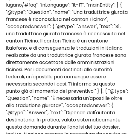
lugano/#faq", "inLanguage": "it-IT", "mainEntity": [ {
"@type": "Question", "name": "Una traduttrice giurata
francese è riconosciuta nel canton Ticino?",
"acceptedAnswer": { "@type": "Answer", "text": "Sì,
una traduttrice giurata francese è riconosciuta nel
canton Ticino. Il canton Ticino è un cantone
italofono, e di conseguenza le traduzioni in italiano
realizzate da una traduttrice giurata francese sono
direttamente accettate dalle amministrazioni
ticinesi. Per i documenti destinati alle autorità
federali, un'apostille può comunque essere
necessaria secondo i casi. Ti informo su questo
punto già al momento del preventivo." } }, { "@type":
"Question", "name": "È necessaria un'apostille oltre
alla traduzione giurata?", "acceptedAnswer": {
"@type": "Answer", "text": "Dipende dall'autorità
destinataria. In pratica, valuto sistematicamente
questa domanda durante l'analisi del tuo dossier.