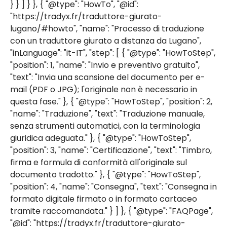
} } ] } }, { "@type": "HowTo", "@id":
"https://tradyx.fr/traduttore-giurato-
lugano/#howto", "name": "Processo di traduzione
con un traduttore giurato a distanza da Lugano",
"inLanguage": "it-IT", "step": [ { "@type": "HowToStep",
"position": 1, "name": "Invio e preventivo gratuito",
"text": "Invia una scansione del documento per e-
mail (PDF o JPG); l'originale non è necessario in
questa fase." }, { "@type": "HowToStep", "position": 2,
"name": "Traduzione", "text": "Traduzione manuale,
senza strumenti automatici, con la terminologia
giuridica adeguata." }, { "@type": "HowToStep",
"position": 3, "name": "Certificazione", "text": "Timbro,
firma e formula di conformità all'originale sul
documento tradotto." }, { "@type": "HowToStep",
"position": 4, "name": "Consegna", "text": "Consegna in
formato digitale firmato o in formato cartaceo
tramite raccomandata." } ] }, { "@type": "FAQPage",
"@id": "https://tradyx.fr/traduttore-giurato-