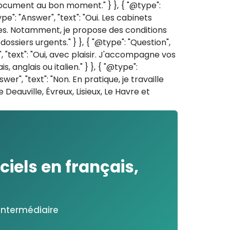
document au bon moment." } }, { "@type":
e": "Answer", "text": "Oui. Les cabinets
les. Notamment, je propose des conditions
ssiers urgents." } }, { "@type": "Question",
"text": "Oui, avec plaisir. J'accompagne vos
 anglais ou italien." } }, { "@type":
, "text": "Non. En pratique, je travaille
Deauville, Évreux, Lisieux, Le Havre et
ciels en français,
intermédiaire