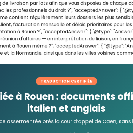
 de livraison par lots afin que vous disposiez de chaque 
c les professionnels du droit ?", "acceptedAnswer": { "@typ
 me confient régulièrement leurs dossiers les plus sensib
nt, facturation mensuelle et délais prioritaires pour les do
tation à Rouen ?", "acceptedAnswer": { "@type": "Answer", 
union d'affaires — en interprétation de liaison, en français,
ent à Rouen même ?", "acceptedAnswer": { "@type": "Answer"
 et la Normandie, ainsi que dans les villes voisines comme 
TRADUCTION CERTIFIÉE
iée à Rouen : documents offi
italien et anglais
ice assermentée près la cour d’appel de Caen, sans 