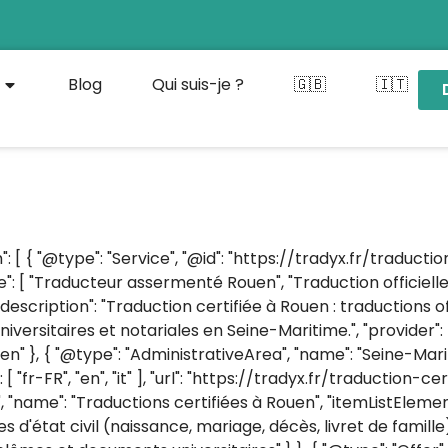
Blog
Qui suis-je ?
🇬🇧
🇮🇹
 [ { "@type": "Service", "@id": "https://tradyx.fr/traduct
": [ "Traducteur assermenté Rouen", "Traduction officiell
escription": "Traduction certifiée à Rouen : traductions off
iversitaires et notariales en Seine-Maritime.", "provider": 
uen" }, { "@type": "AdministrativeArea", "name": "Seine-Mari
"fr-FR", "en", "it" ], "url": "https://tradyx.fr/traduction-ce
 "name": "Traductions certifiées à Rouen", "itemListElement"
 d'état civil (naissance, mariage, décès, livret de famille)"