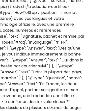
 "itemOffered": { "@type": "Service", "name":
tps://tradyx.fr/traduction-certifiee-
type": "HowToStep", "position": 1, "name":
cadrée) avec vos langues et votre
rminologie officielle, avec une première
Noms, dates, numéros et références
ise", "text": "Signature, cachet et remise par
e-rouen/#faq", "inLanguage": "fr-FR",
r": { "@type": "Answer", "text": "Dès qu'une
ue, je vous indique immédiatement la bonne
r": { "@type": "Answer", "text": "Oui, dans la
etée par courrier suivi." } }, { "@type":
Answer", "text": "Dans la plupart des pays,
émarche." } }, { "@type": "Question", "name":
": "Answer", "text": "En France, les deux
cour d'appel, portant sa signature et son
n revanche, une traduction « certifiée »
is-je confier un dossier volumineux ?",
les dossiers de plusieurs dizaines de pages.