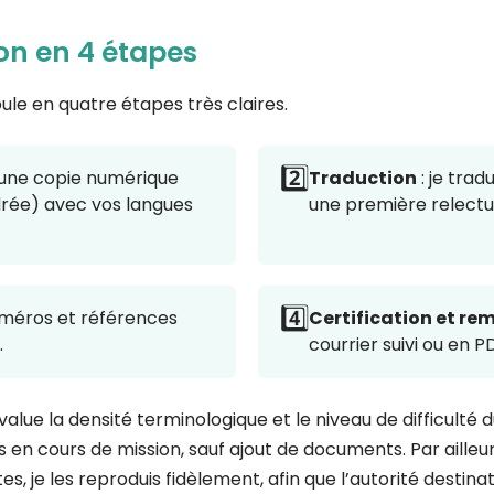
on en 4 étapes
le en quatre étapes très claires.
2️⃣
 une copie numérique
Traduction
: je trad
drée) avec vos langues
une première relectur
4️⃣
uméros et références
Certification et re
.
courrier suivi ou en P
value la densité terminologique et le niveau de difficulté 
as en cours de mission, sauf ajout de documents. Par aill
 je les reproduis fidèlement, afin que l’autorité destina