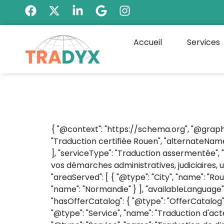
Accueil
Services
{ "@context": "https://schema.org", "@graph":
"Traduction certifiée Rouen", "alternateName
], "serviceType": "Traduction assermentée", "d
vos démarches administratives, judiciaires, un
"areaServed": [ { "@type": "City", "name": "Ro
"name": "Normandie" } ], "availableLanguage": [ 
"hasOfferCatalog": { "@type": "OfferCatalog",
"@type": "Service", "name": "Traduction d'actes