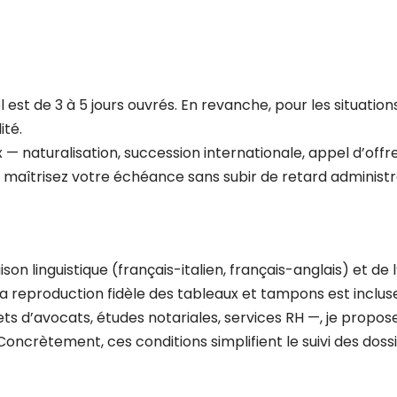
 est de 3 à 5 jours ouvrés. En revanche, pour les situatio
ité.
— naturalisation, succession internationale, appel d’offr
ous maîtrisez votre échéance sans subir de retard administra
on linguistique (français-italien, français-anglais) et de
a reproduction fidèle des tableaux et tampons est inclus
nets d’avocats, études notariales, services RH —, je propo
 Concrètement, ces conditions simplifient le suivi des doss