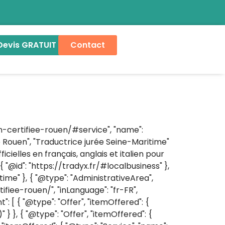
Devis GRATUIT
Contact
ion-certifiee-rouen/#service", "name":
e Rouen", "Traductrice jurée Seine-Maritime"
icielles en français, anglais et italien pour
{ "@id": "https://tradyx.fr/#localbusiness" },
time" }, { "@type": "AdministrativeArea",
rtifiee-rouen/", "inLanguage": "fr-FR",
: [ { "@type": "Offer", "itemOffered": {
 } }, { "@type": "Offer", "itemOffered": {