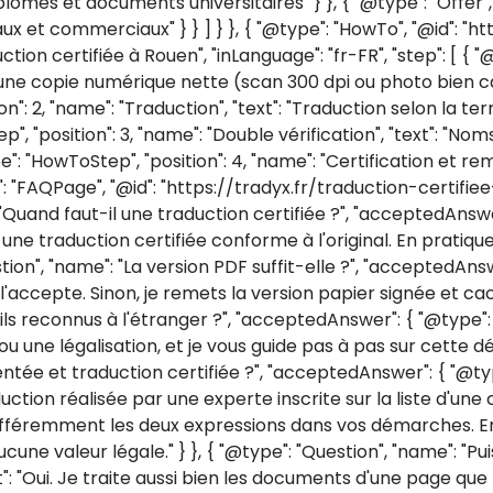
lômes et documents universitaires" } }, { "@type": "Offer",
x et commerciaux" } } ] } }, { "@type": "HowTo", "@id": "ht
n certifiée à Rouen", "inLanguage": "fr-FR", "step": [ { "@
ez une copie numérique nette (scan 300 dpi ou photo bien 
n": 2, "name": "Traduction", "text": "Traduction selon la te
ep", "position": 3, "name": "Double vérification", "text": "
e": "HowToStep", "position": 4, "name": "Certification et rem
pe": "FAQPage", "@id": "https://tradyx.fr/traduction-certifie
 "Quand faut-il une traduction certifiée ?", "acceptedAnswe
une traduction certifiée conforme à l'original. En pratiq
tion", "name": "La version PDF suffit-elle ?", "acceptedAnswe
l'accepte. Sinon, je remets la version papier signée et cach
s reconnus à l'étranger ?", "acceptedAnswer": { "@type": "
 ou une légalisation, et je vous guide pas à pas sur cette d
tée et traduction certifiée ?", "acceptedAnswer": { "@type
ction réalisée par une experte inscrite sur la liste d'une 
 indifféremment les deux expressions dans vos démarches. E
cune valeur légale." } }, { "@type": "Question", "name": "Pu
: "Oui. Je traite aussi bien les documents d'une page que 