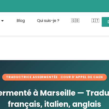
Blog
Qui suis-je ?
🇬🇧
🇮🇹
TRADUCTRICE ASSERMENTÉE · COUR D’APPEL DE CAEN
rmenté à Marseille — Traduc
français, italien, anglais