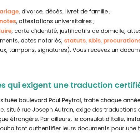
ariage
, divorce, décès, livret de famille ;
 notes
, attestations universitaires ;
uire
, carte d’identité, justificatifs de domicile, at
ements, actes notariés,
statuts
,
Kbis
,
procuration
aux, tampons, signatures). Vous recevez un docu
 qui exigent une traduction certifi
tuée boulevard Paul Peytral, traite chaque année 
eille, situé rue Joseph Autran, exige des traducti
 étrangère. Par ailleurs, le consulat d’Italie, insta
haitant authentifier leurs documents pour une trans