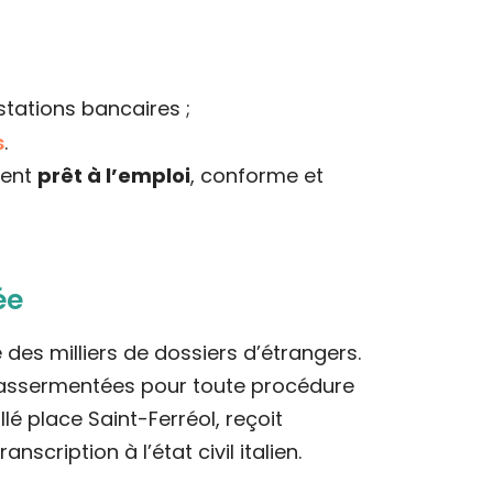
testations bancaires ;
s
.
ment
prêt à l’emploi
, conforme et
ée
des milliers de dossiers d’étrangers.
ons assermentées pour toute procédure
llé place Saint-Ferréol, reçoit
cription à l’état civil italien.