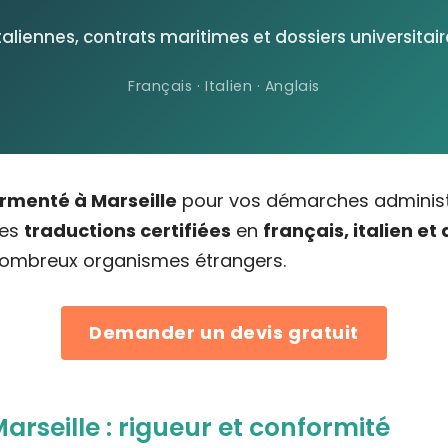
italiennes, contrats maritimes et dossiers universita
Français · Italien · Anglais
rmenté à Marseille
pour vos démarches administr
des
traductions certifiées
en
français, italien et
 nombreux organismes étrangers.
Demander un devis gratuit
rseille : rigueur et conformité