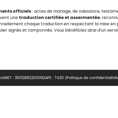
ents officiels
: actes de mariage, de naissance, testame
uvent une
traduction certifiée et assermentée
, reconnu
onnellement chaque traduction en respectant la mise en p
er signés et tamponnés. Vous bénéficiez ainsi d’un servic
ez
SIRET : 35012892200092
APE : 7430 Z
Politique de confidentialité