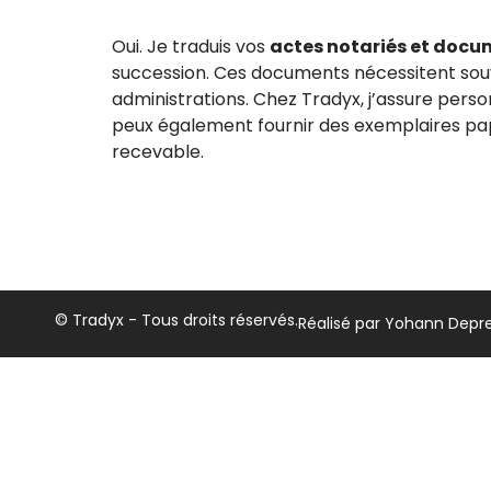
Oui. Je traduis vos
actes notariés et docum
succession. Ces documents nécessitent so
administrations. Chez Tradyx, j’assure pers
peux également fournir des exemplaires papi
recevable.
© Tradyx - Tous droits réservés.
Réalisé par Yohann Depr