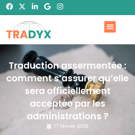
Traduction assermentée :
comment s’assurer qu’elle
sera officiellement
acceptée par les
administrations ?
17 février 2026